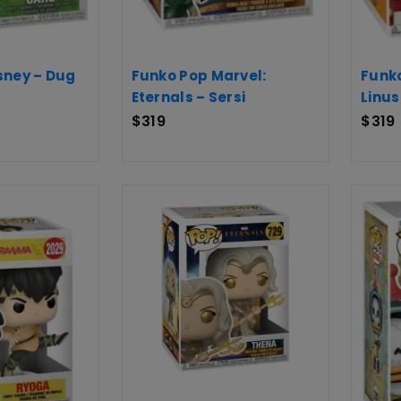
sney – Dug
Funko Pop Marvel:
Funko
Eternals – Sersi
Linus
$
319
$
319