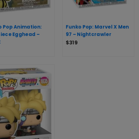
 Pop Animation:
Funko Pop: Marvel X Men
Piece Egghead –
97 – Nightcrawler
k
$
319