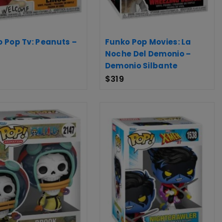
 Pop Tv: Peanuts –
Funko Pop Movies: La
Noche Del Demonio –
Demonio Silbante
$
319