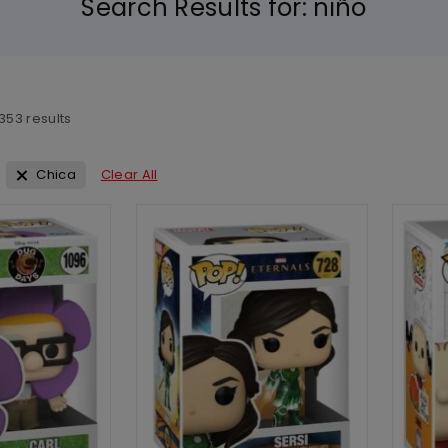
Search Results for:
niño
353
results
Chica
Clear All