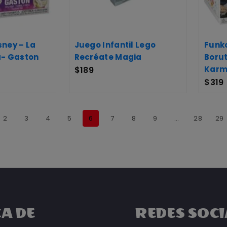
sney – La
Juego Infantil Lego
Funko
ia- Gaston
Recréate Magia
Borut
Kar
$
189
$
319
2
3
4
5
6
7
8
9
…
28
29
A DE
REDES SOCI