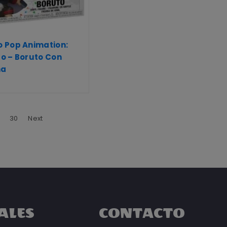
 Pop Animation:
o – Boruto Con
ma
30
Next
ALES
CONTACTO