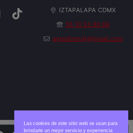
IZTAPALAPA CDMX
55 10 53 80 68
argedtrendy@gmail.com
Las cookies de este sitio web se usan para
brindarte un mejor servicio y experiencia