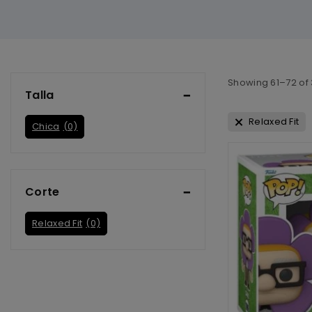
Showing 61–
72
of
Talla
Relaxed Fit
Chica
(0)
Corte
Relaxed Fit
(0)