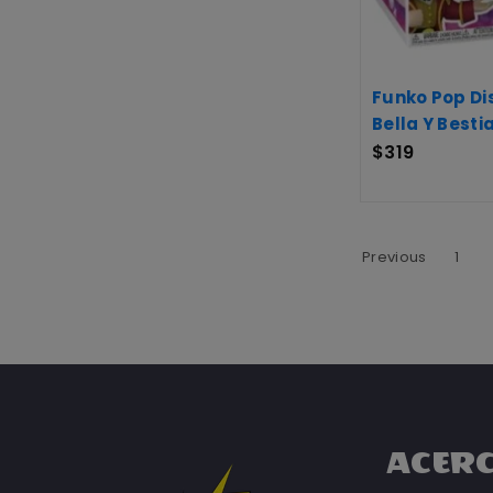
Funko Pop Di
Bella Y Best
$
319
Previous
1
ACERC