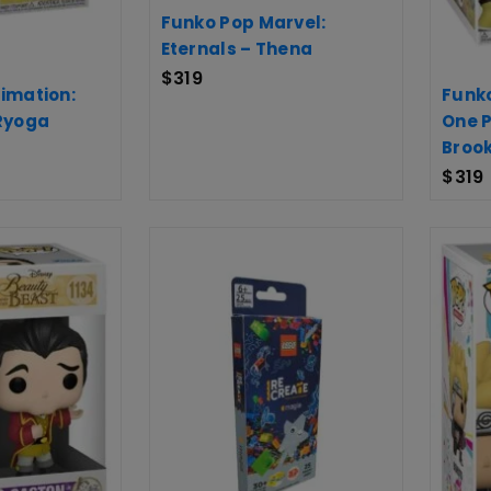
Funko Pop Marvel:
Eternals – Thena
$
319
imation:
Funko
Ryoga
One 
Broo
$
319