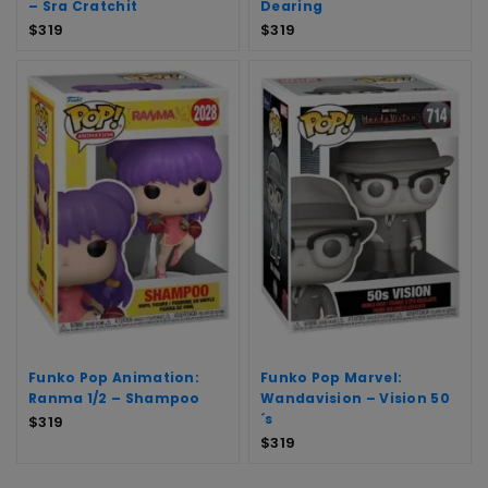
– Sra Cratchit
Dearing
$
319
$
319
Funko Pop Animation:
Funko Pop Marvel:
Ranma 1/2 – Shampoo
Wandavision – Vision 50
´s
$
319
$
319