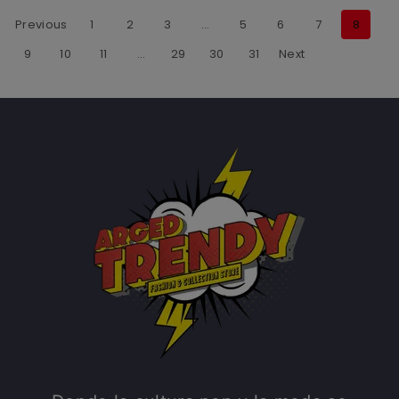
Previous
1
2
3
…
5
6
7
8
9
10
11
…
29
30
31
Next