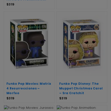
$
319
Funko Pop Movies: Matrix
Funko Pop Disney: The
4 Resurrecciones –
Muppet Christmas Carol
Morfeo
– Sra Cratchit
$
319
$
319