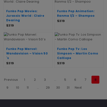
Funko Pop Movies:
Funko Pop Animation:
Jurassic World : Claire
Ranma 1/2 – Shampoo
Dearing
$
319
$
319
Funko Pop Marvel:
Funko Pop Tv: Los
Wandavision – Vision 50
Simpson – Martin Como
´s
Calliope
$
319
$
319
Previous
1
2
3
…
5
6
7
8
9
10
11
…
29
30
31
Next