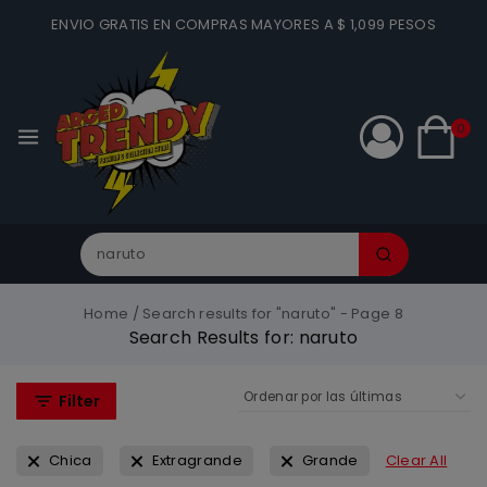
ENVIO GRATIS EN COMPRAS MAYORES A $ 1,099 PESOS
0
Home
/
Search results for "naruto"
- Page 8
Search Results for:
naruto
Filter
Chica
Extragrande
Grande
Clear All