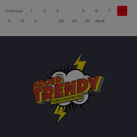
Previous
1
2
3
…
5
6
7
8
9
10
11
…
28
29
30
Next