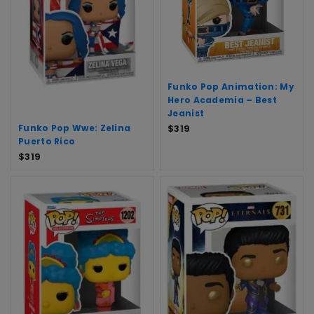
Funko Pop Animation: My
Hero Academia – Best
Jeanist
Funko Pop Wwe: Zelina
$
319
Puerto Rico
$
319