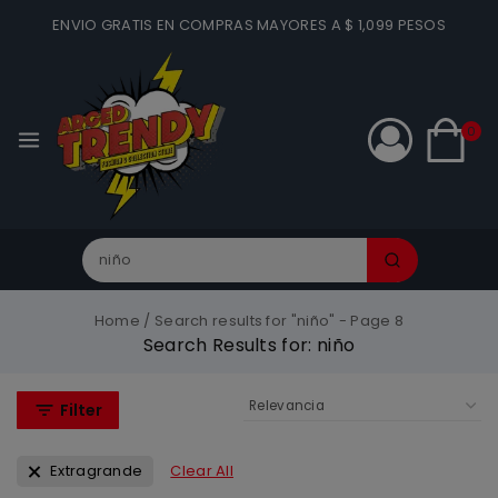
ENVIO GRATIS EN COMPRAS MAYORES A $ 1,099 PESOS
0
Home
/
Search results for "niño"
- Page 8
Search Results for:
niño
Filter
Extragrande
Clear All