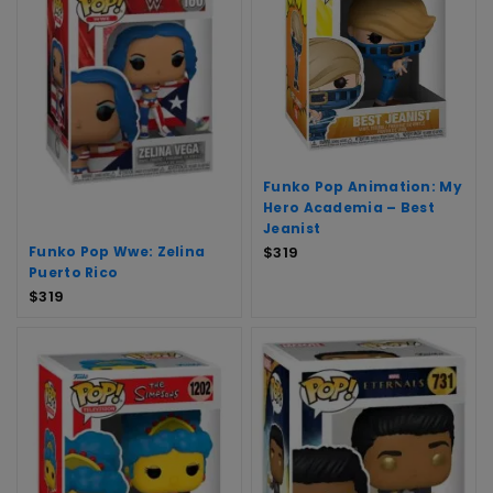
Funko Pop Animation: My
Hero Academia – Best
Jeanist
Funko Pop Wwe: Zelina
$
319
Puerto Rico
$
319