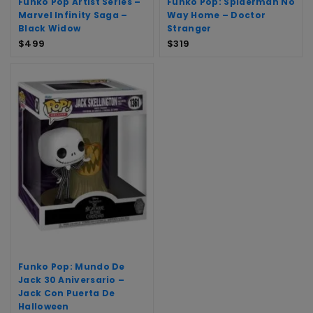
Funko Pop Artist Series –
Funko Pop: Spiderman No
Marvel Infinity Saga –
Way Home – Doctor
Black Widow
Stranger
$
499
$
319
Funko Pop: Mundo De
Jack 30 Aniversario –
Jack Con Puerta De
Halloween