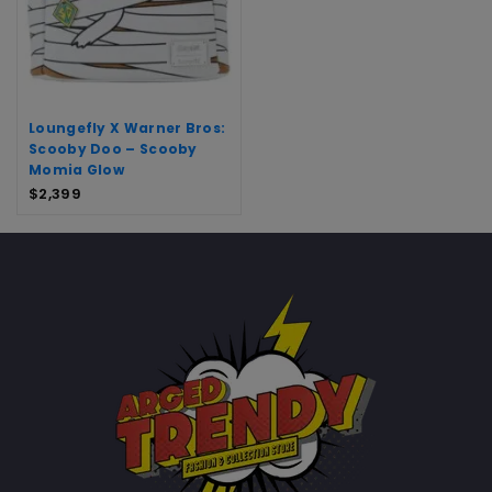
Loungefly X Warner Bros:
Scooby Doo – Scooby
Momia Glow
$
2,399