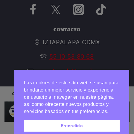
CONTACTO
IZTAPALAPA CDMX
55 10 53 80 68
argedtrendy@gmail.com
Las cookies de este sitio web se usan para
brindarte un mejor servicio y experiencia
© 2026 ARGED TRENDY Todos los derechos reservados
de usuario al navegar en nuestra página,
así como ofrecerte nuevos productos y
Necesitas ayuda?
Chatea con nosotros
servicios basados en tus preferencias.
Entendido