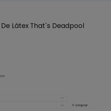
 De Látex That´s Deadpool
cto
Limpiar