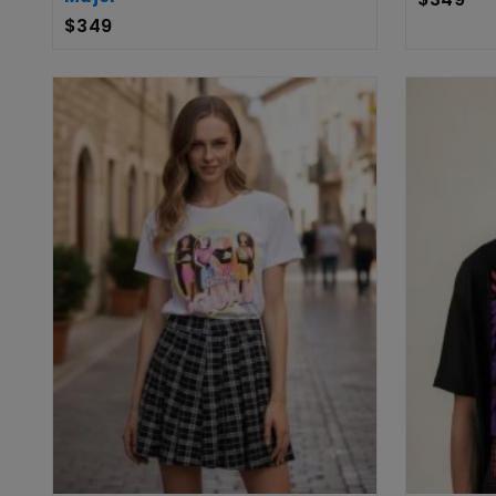
$
349