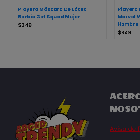
Playera Máscara De Látex
Playera
Barbie Girl Squad Mujer
Marvel W
Hombre
$
349
$
349
ACERC
NOSO
Aviso de 