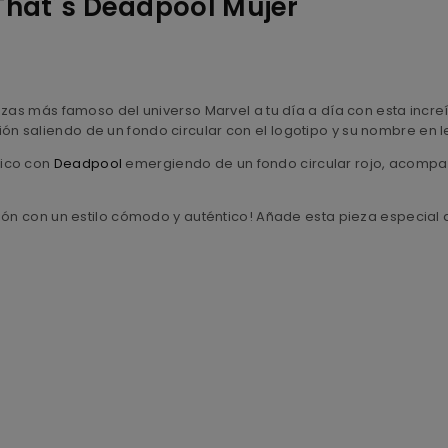
That´s Deadpool Mujer
azas más famoso del universo Marvel a tu día a día con esta increí
ón saliendo de un fondo circular con el logotipo y su nombre en le
mico con
Deadpool
emergiendo de un fondo circular rojo, acompa
ión con un estilo cómodo y auténtico! Añade esta pieza especial a