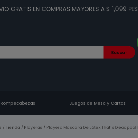
VIO GRATIS EN COMPRAS MAYORES A $ 1,099 PE
Buscar
Rompecabezas
Juegos de Mesa y Cartas
e
/
Tienda
/
Playeras
/
Playera Máscara De Látex That´s Deadpool 