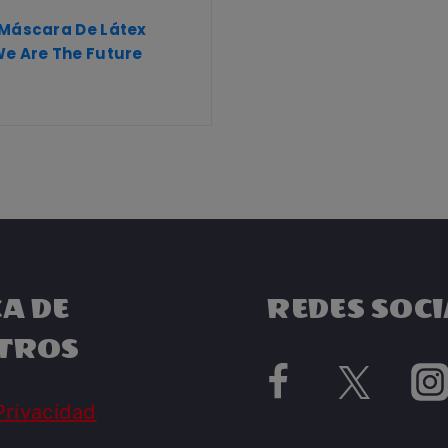
 Máscara De Látex
e Are The Future
A DE
REDES SOCI
TROS
Privacidad