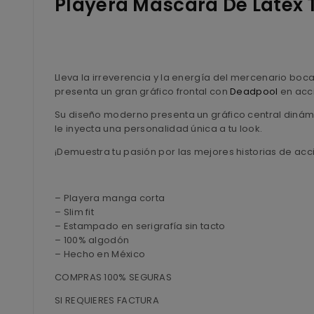
Playera Máscara De Látex 
Lleva la irreverencia y la energía del mercenario boc
presenta un gran gráfico frontal con
Deadpool
en acci
Su diseño moderno presenta un gráfico central diná
le inyecta una personalidad única a tu look.
¡Demuestra tu pasión por las mejores historias de acc
– Playera manga corta
– Slim fit
– Estampado en serigrafía sin tacto
– 100% algodón
– Hecho en México
COMPRAS 100% SEGURAS
SI REQUIERES FACTURA