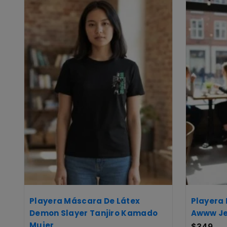
Playera Máscara De Látex
Playera
Demon Slayer Tanjiro Kamado
Awww Je
Mujer
$
349