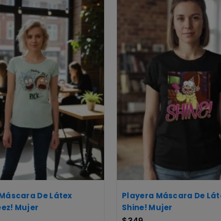
 Máscara De Látex
Playera Máscara De Lát
ez! Mujer
Shine! Mujer
$
349