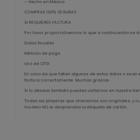
– Hecho en México
COMPRAS 100% SEGURAS
SI REQUIERES FACTURA
Por favor proporciónennos lo que a continuación se d
Datos fiscales
Método de pago
Uso de CFDI
En caso de que falten algunos de estos datos o sean i
factura correctamente. Muchas gracias.
Si lo deseas también puedes visitarnos en nuestra ti
Todas las playeras que ofrecemos son originales, y c
modelo NO le desprendas la etiqueta de cartón.