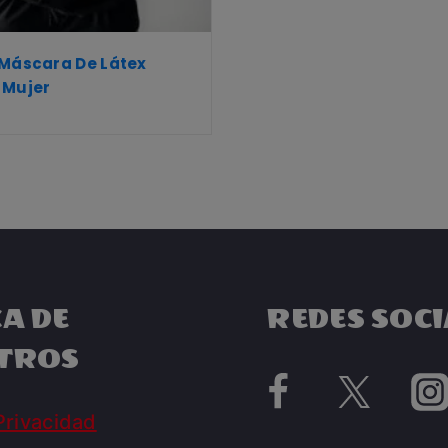
 Máscara De Látex
 Mujer
A DE
REDES SOCI
TROS
Privacidad