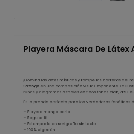
Playera Máscara De Látex
¡Domina las artes místicas y rompe las barreras del m
Strange
en una composición visual imponente. La ilus
runas y diagramas astrales en finos tonos cian, azul e
Es la prenda perfecta para los verdaderos fanáticos de
– Playera manga corta
– Regular fit
– Estampado en serigrafía sin tacto
– 100% algodón