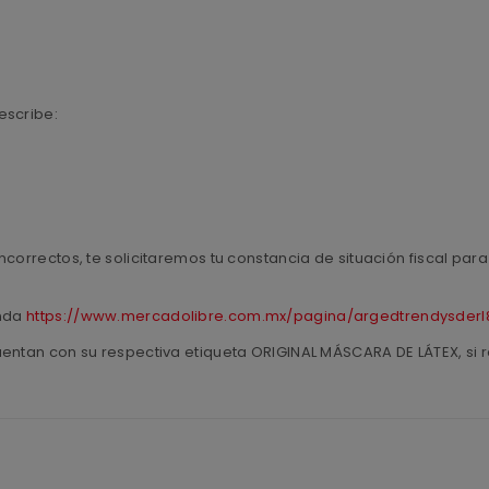
escribe:
ncorrectos, te solicitaremos tu constancia de situación fiscal pa
enda
https://www.mercadolibre.com.mx/pagina/argedtrendysderl
uentan con su respectiva etiqueta ORIGINAL MÁSCARA DE LÁTEX, si r