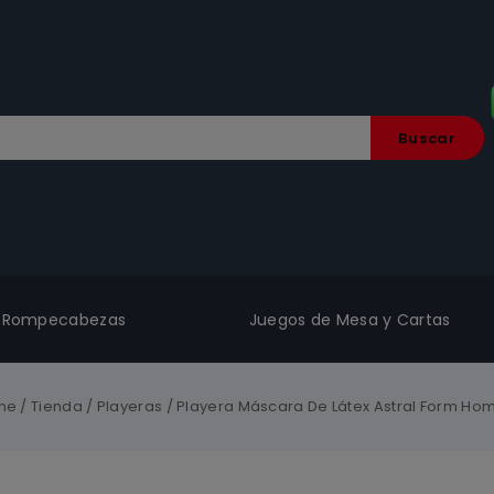
Buscar
Rompecabezas
Juegos de Mesa y Cartas
me
/
Tienda
/
Playeras
/
Playera Máscara De Látex Astral Form Ho