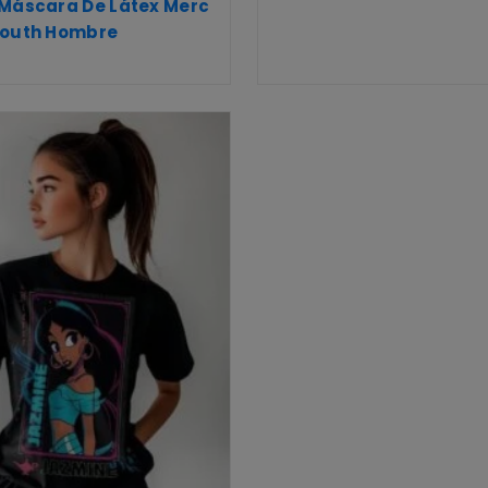
 Máscara De Látex Merc
Mouth Hombre