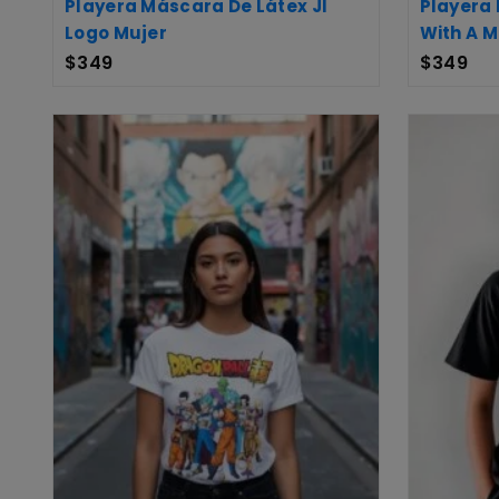
Playera Máscara De Látex Jl
Playera
Logo Mujer
With A 
$
349
$
349