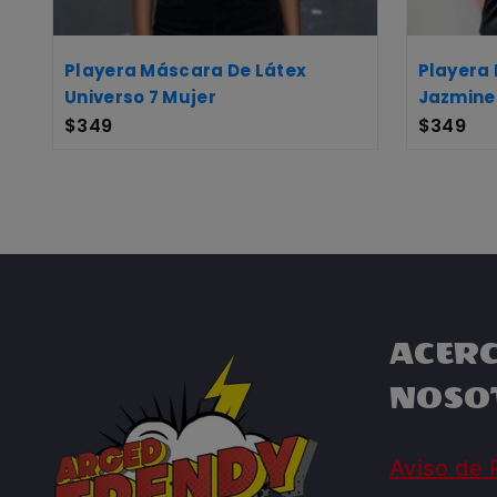
Playera Máscara De Látex
Playera
Universo 7 Mujer
Jazmine
$
349
$
349
ACERC
NOSO
Aviso de 