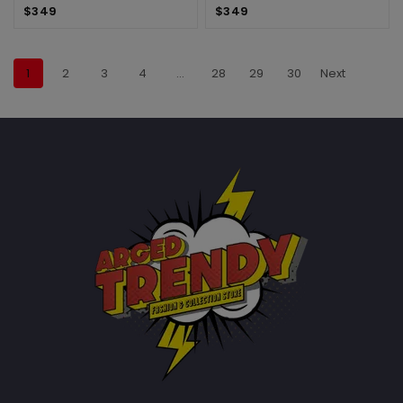
$
349
$
349
1
2
3
4
…
28
29
30
Next