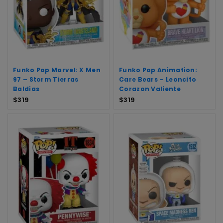
Funko Pop Marvel: X Men
Funko Pop Animation:
97 – Storm Tierras
Care Bears – Leoncito
Baldias
Corazon Valiente
$
319
$
319