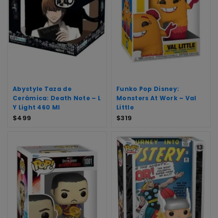
Abystyle Taza de
Funko Pop Disney:
Cerámica: Death Note – L
Monsters At Work – Val
Y Light 460 Ml
Little
$
499
$
319