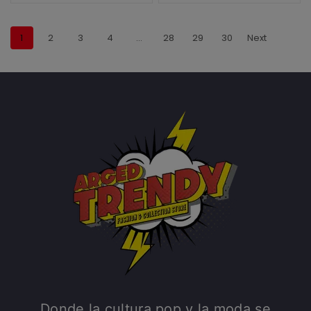
1
2
3
4
…
28
29
30
Next
Donde la cultura pop y la moda se