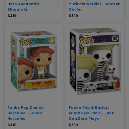
Hero Academia –
Y Winter Soldier – Sharon
Shigaraki
Carter
$
319
$
319
Funko Pop Disney:
Funko Pop & Buddy:
Hercules – Joven
Mundo De Jack – Jack
Hercules
Con Zero Playa
$
319
$
319