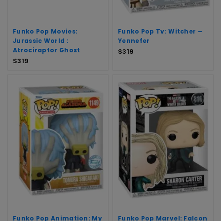
Funko Pop Movies:
Funko Pop Tv: Witcher –
Jurassic World :
Yennefer
Atrociraptor Ghost
$
319
$
319
Funko Pop Animation: My
Funko Pop Marvel: Falcon