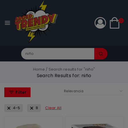
0
Home
/
Search results for "niño"
Search Results for:
niño
Filter
4-5
8
Clear All