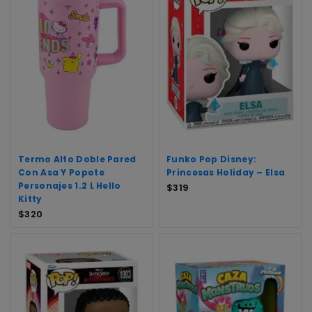
Termo Alto Doble Pared
Funko Pop Disney:
Con Asa Y Popote
Princesas Holiday – Elsa
Personajes 1.2 L Hello
$
319
Kitty
$
320