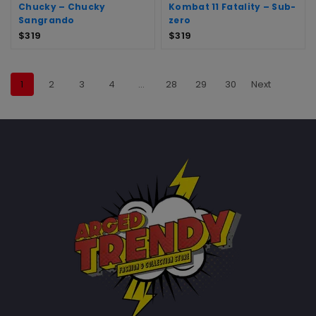
Chucky – Chucky
Kombat 11 Fatality – Sub-
Sangrando
zero
$
319
$
319
1
2
3
4
…
28
29
30
Next