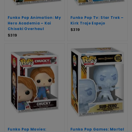
Funko Pop Animation: My
Funko Pop Tv: Star Trek –
Hero Academia – Kai
Kirk Traje Espejo
Chisaki Overhaul
$
319
$
319
Funko Pop Movies:
Funko Pop Games: Mortal