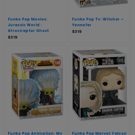
Funko Pop Movies:
Funko Pop Tv: Witcher –
Jurassic World :
Yennefer
Atrociraptor Ghost
$
319
$
319
Funko Pop Animation: My
Funko Pop Marvel: Falcon