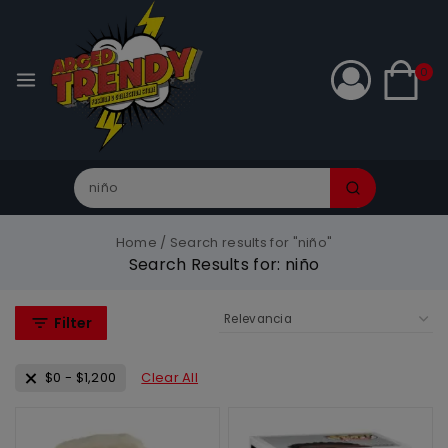
0
Home
/
Search results for "niño"
Search Results for:
niño
Filter
$
0
-
$
1,200
Clear All