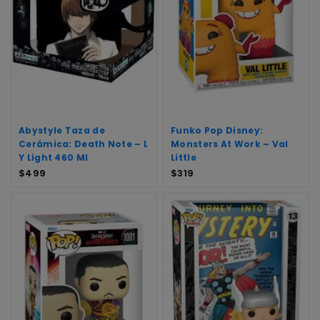
Abystyle Taza de
Funko Pop Disney:
Cerámica: Death Note – L
Monsters At Work – Val
Y Light 460 Ml
Little
$
499
$
319