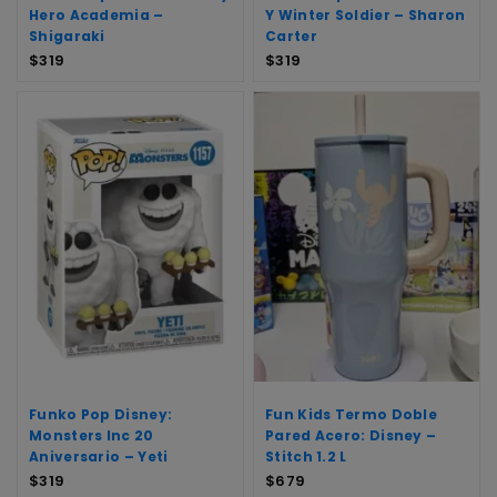
Hero Academia –
Y Winter Soldier – Sharon
Shigaraki
Carter
$
319
$
319
Funko Pop Disney:
Fun Kids Termo Doble
Monsters Inc 20
Pared Acero: Disney –
Aniversario – Yeti
Stitch 1.2 L
$
319
$
679