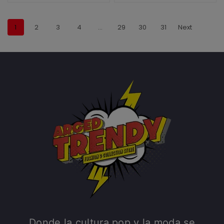
1
2
3
4
…
29
30
31
Next
Donde la cultura pop y la moda se