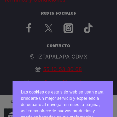
REDES SOCIALES
CONTACTO
IZTAPALAPA CDMX
55 10 53 80 68
argedtrendy@gmail.com
Las cookies de este sitio web se usan para
brindarte un mejor servicio y experiencia
© 2026 ARGED TRENDY Todos los derechos reservados
de usuario al navegar en nuestra página,
así como ofrecerte nuevos productos y
Necesitas ayuda?
Chatea con nosotros