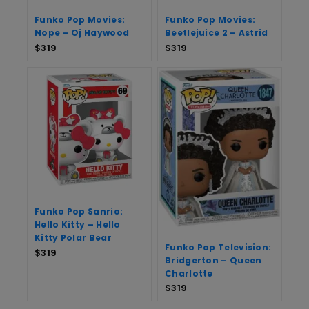
Funko Pop Movies:
Funko Pop Movies:
Nope – Oj Haywood
Beetlejuice 2 – Astrid
$
319
$
319
Funko Pop Sanrio:
Hello Kitty – Hello
Kitty Polar Bear
Funko Pop Television:
$
319
Bridgerton – Queen
Charlotte
$
319