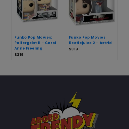
Funko Pop Movies:
Funko Pop Movies:
Poltergeist II – Carol
Beetlejuice 2 – Astrid
Anne Freeling
$
319
$
319