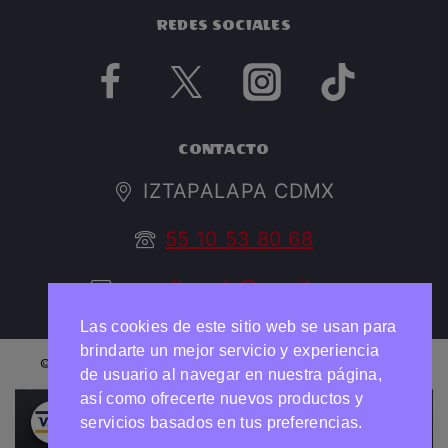
REDES SOCIALES
CONTACTO
IZTAPALAPA CDMX
55 10 53 80 68
argedtrendy@gmail.com
Las cookies de este sitio web se usan para
brindarte un mejor servicio y experiencia
© 2026 ARGED TRENDY Todos los derechos reservados
de usuario al navegar en nuestra página,
así como ofrecerte nuevos productos y
Necesitas ayuda?
Chatea con nosotros
servicios basados en tus preferencias.