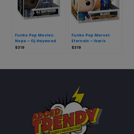
Funko Pop Movies:
Funko Pop Marvel:
Nope – Oj Haywood
Eternals – Ikaris
$
319
$
319