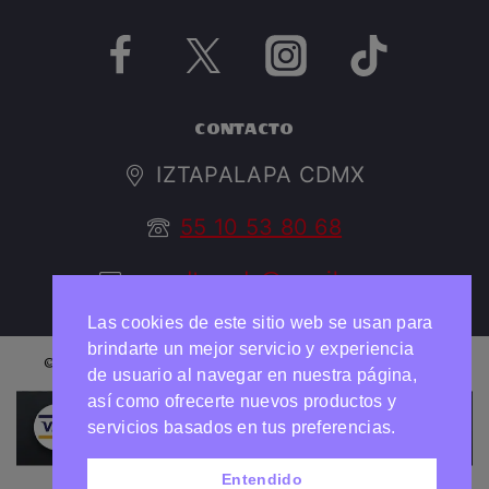
CONTACTO
IZTAPALAPA CDMX
55 10 53 80 68
argedtrendy@gmail.com
Las cookies de este sitio web se usan para
brindarte un mejor servicio y experiencia
© 2026 ARGED TRENDY Todos los derechos reservados
de usuario al navegar en nuestra página,
así como ofrecerte nuevos productos y
Necesitas ayuda?
Chatea con nosotros
servicios basados en tus preferencias.
Entendido