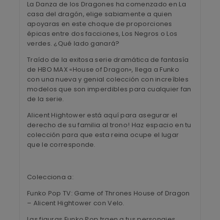
La Danza de los Dragones ha comenzado en La
casa del dragón, elige sabiamente a quien
apoyaras en este choque de proporciones
épicas entre dos facciones, Los Negros o Los
verdes. ¿Qué lado ganará?
Traído de la exitosa serie dramática de fantasía
de HBO MAX «House of Dragon», llega a Funko
con una nueva y genial colección con increíbles
modelos que son imperdibles para cualquier fan
de la serie.
Alicent Hightower está aquí para asegurar el
derecho de su familia al trono! Haz espacio en tu
colección para que esta reina ocupe el lugar
que le corresponde.
Colecciona a:
Funko Pop TV: Game of Thrones House of Dragon
– Alicent Hightower con Velo.
Las figuras Funko Pop traen a tus personajes