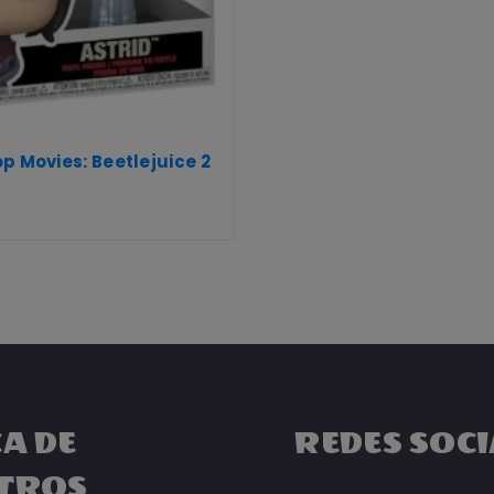
p Movies: Beetlejuice 2
A DE
REDES SOCI
TROS