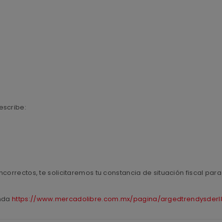
escribe:
ncorrectos, te solicitaremos tu constancia de situación fiscal pa
enda
https://www.mercadolibre.com.mx/pagina/argedtrendysderl