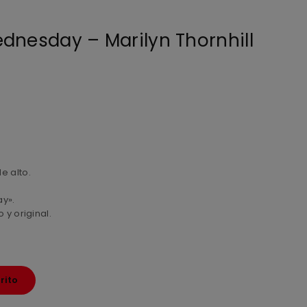
dnesday – Marilyn Thornhill
e alto.
ay».
y original.
rito