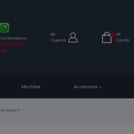
Mi
Mi
0
Contactanos
Cuenta
Carrito
55 10 53 80
68
Mochilas
Accesorios
ile Rave’n