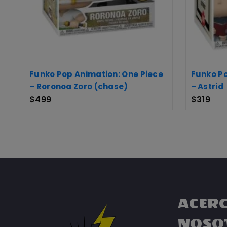
Funko Pop Animation: One Piece
Funko Po
– Roronoa Zoro (chase)
– Astrid
$
499
$
319
ACERC
NOSO