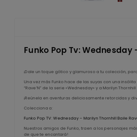
Funko Pop Tv: Wednesday – 
¡Dale un toque gótico y glamuroso a tu colección, para
Una vez más Funko hace de las suyas con una insólita 
“Rave’N” de la serie «Wednesday» y a Marilyn Thornhill
¡Reúnela en aventuras deliciosamente retorcidas y div
Colecciona a:
Funko Pop TV: Wednesday – Marilyn Thornhill Baile Rav
Nuestros amigos de Funko, traen a los personajes más
de que te encantará!