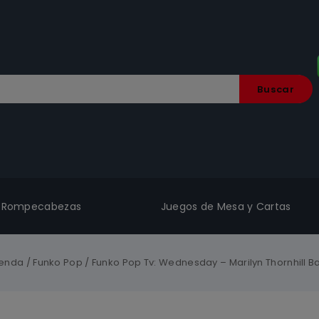
Buscar
Rompecabezas
Juegos de Mesa y Cartas
ienda
/
Funko Pop
/
Funko Pop Tv: Wednesday – Marilyn Thornhill Ba