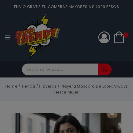
ENVIO GRATIS EN COMPRAS MAYORES A $ 1,099 PESOS
0
Home
/
Tienda
/
Playeras
/
Playera Máscara De Látex Always
Fierce Mujer