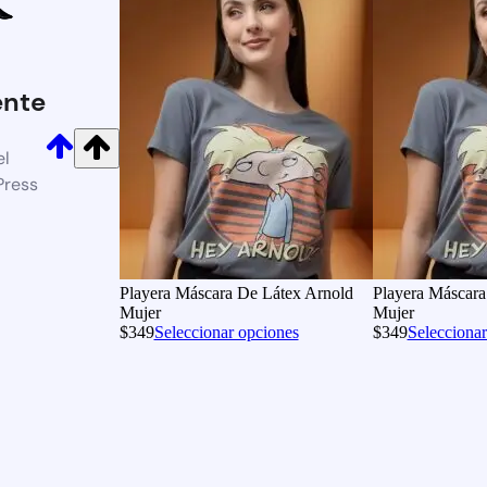
nte
el
Press
Playera Máscara De Látex Arnold
Playera Máscara
Mujer
Mujer
$
349
Seleccionar opciones
$
349
Seleccionar