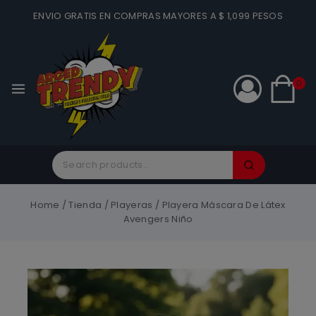
ENVIO GRATIS EN COMPRAS MAYORES A $ 1,099 PESOS
0
Home
/
Tienda
/
Playeras
/
Playera Máscara De Látex
Avengers Niño