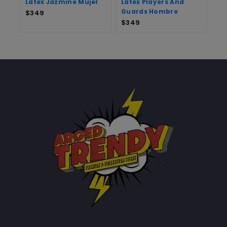
Látex Jazmine Mujer
Látex Players And
Guards Hombre
$
349
$
349