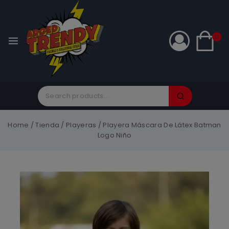
0
Home
/
Tienda
/
Playeras
/
Playera Máscara De Látex Batman
Logo Niño