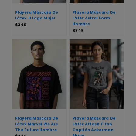
Playera Máscara De
Playera Máscara De
Látex Jl Logo Mujer
Látex Astral Form
Hombre
$
349
$
349
Playera Máscara De
Playera Máscara De
Látex Marvel We Are
Látex Attack Titan
The Future Hombre
Capitán Ackerman
Mujer