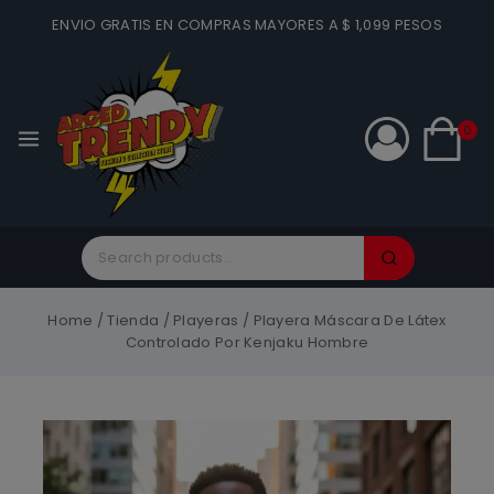
ENVIO GRATIS EN COMPRAS MAYORES A $ 1,099 PESOS
0
Home
/
Tienda
/
Playeras
/
Playera Máscara De Látex
Controlado Por Kenjaku Hombre