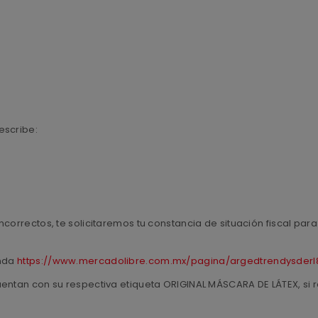
escribe:
ncorrectos, te solicitaremos tu constancia de situación fiscal pa
enda
https://www.mercadolibre.com.mx/pagina/argedtrendysderl
uentan con su respectiva etiqueta ORIGINAL MÁSCARA DE LÁTEX, si r