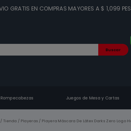
VIO GRATIS EN COMPRAS MAYORES A $ 1,099 PE
Buscar
Rompecabezas
Juegos de Mesa y Cartas
/
Tienda
/
Playeras
/
Playera Máscara De Látex Darks Zero Logo 