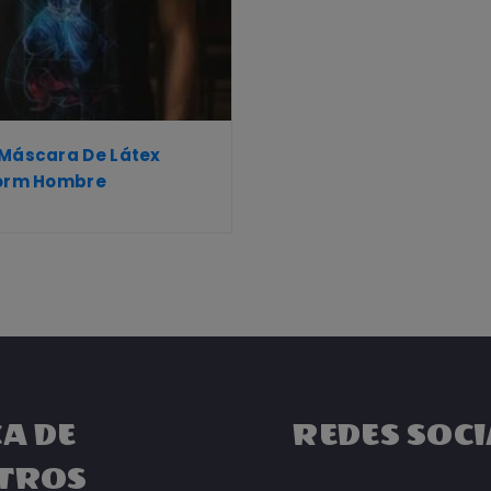
 Máscara De Látex
Form Hombre
A DE
REDES SOCI
TROS