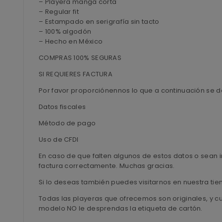
– Playera manga corta
– Regular fit
– Estampado en serigrafía sin tacto
– 100% algodón
– Hecho en México
COMPRAS 100% SEGURAS
SI REQUIERES FACTURA
Por favor proporciónennos lo que a continuación se d
Datos fiscales
Método de pago
Uso de CFDI
En caso de que falten algunos de estos datos o sean i
factura correctamente. Muchas gracias.
Si lo deseas también puedes visitarnos en nuestra ti
Todas las playeras que ofrecemos son originales, y c
modelo NO le desprendas la etiqueta de cartón.