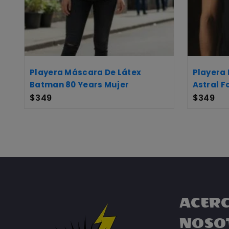
Playera Máscara De Látex
Playera
Batman 80 Years Mujer
Astral 
$
349
$
349
ACERC
NOSO