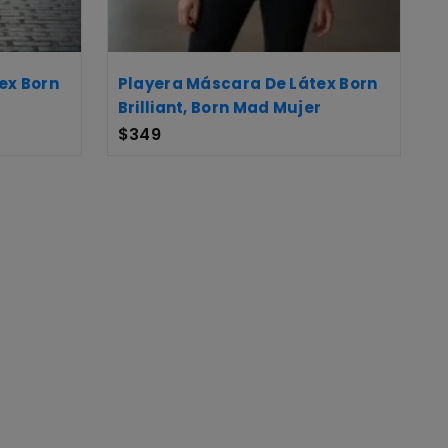
ex Born
Playera Máscara De Látex Born
Brilliant, Born Mad Mujer
$
349