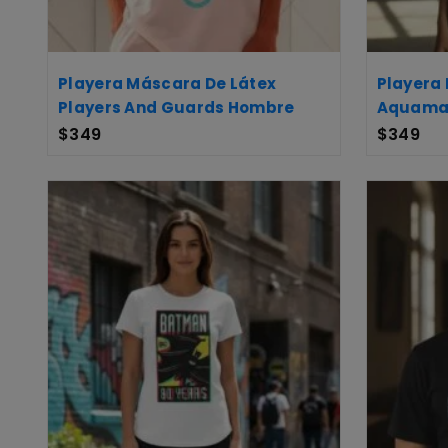
Playera Máscara De Látex
Playera
Players And Guards Hombre
Aquaman
$
349
$
349