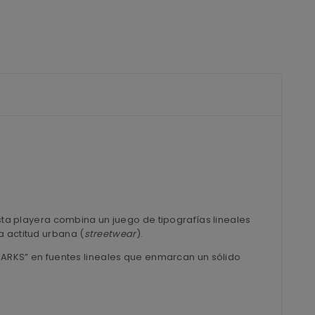
Esta playera combina un juego de tipografías lineales
a actitud urbana (
streetwear
).
“DARKS” en fuentes lineales que enmarcan un sólido