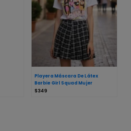
Playera Máscara De Látex
Barbie Girl Squad Mujer
$
349