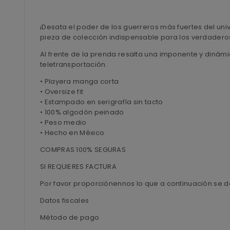
¡Desata el poder de los guerreros más fuertes del univ
pieza de colección indispensable para los verdaderos
Al frente de la prenda resalta una imponente y dinám
teletransportación.
• Playera manga corta
• Oversize fit
• Estampado en serigrafía sin tacto
• 100% algodón peinado
• Peso medio
• Hecho en México
COMPRAS 100% SEGURAS
SI REQUIERES FACTURA
Por favor proporciónennos lo que a continuación se d
Datos fiscales
Método de pago