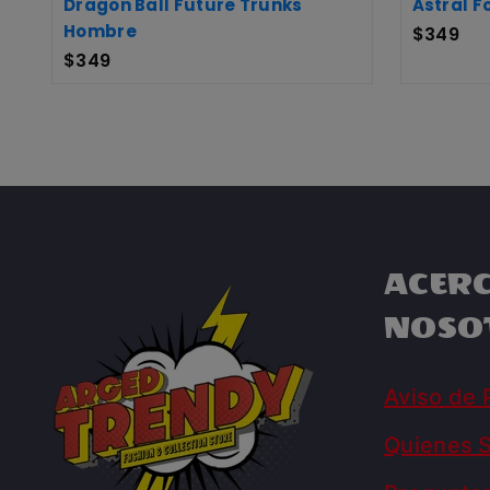
Dragon Ball Future Trunks
Astral 
Hombre
$
349
$
349
ACERC
NOSO
Aviso de 
Quienes 