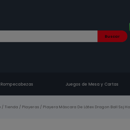
Buscar
Rompecabezas
Juegos de Mesa y Cartas
e
/
Tienda
/
Playeras
/
Playera Máscara De Látex Dragon Ball Ssj 