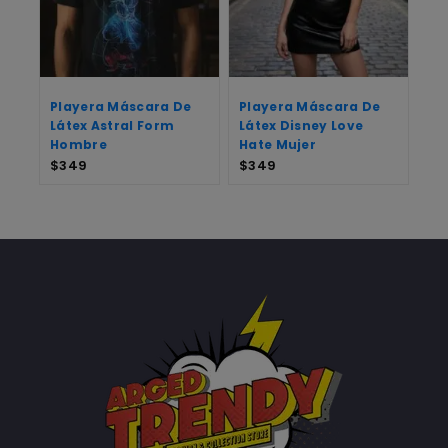
Playera Máscara De
Playera Máscara De
Látex Astral Form
Látex Disney Love
Hombre
Hate Mujer
$
349
$
349