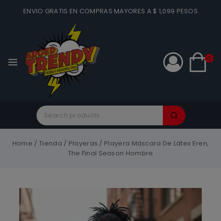
ENVIO GRATIS EN COMPRAS MAYORES A $ 1,099 PESOS
0
Home
/
Tienda
/
Playeras
/
Playera Máscara De Látex Eren,
The Final Season Hombre