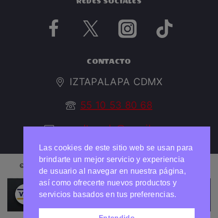
REDES SOCIALES
CONTACTO
IZTAPALAPA CDMX
55 10 53 80 68
argedtrendy@gmail.com
Las cookies de este sitio web se usan para
brindarte un mejor servicio y experiencia
© 2026 ARGED TRENDY Todos los derechos reservados
de usuario al navegar en nuestra página,
así como ofrecerte nuevos productos y
Necesitas ayuda?
Chatea con nosotros
servicios basados en tus preferencias.
Entendido