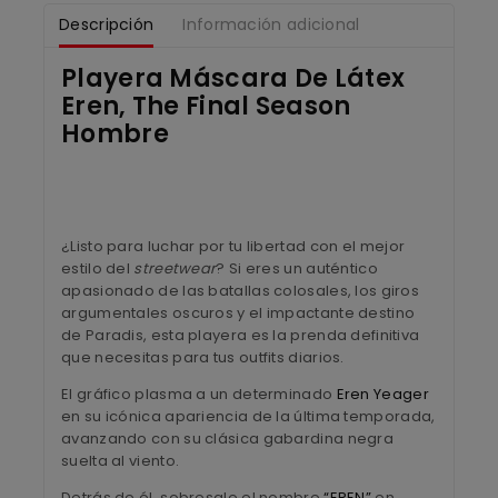
Descripción
Información adicional
Playera Máscara De Látex
Eren, The Final Season
Hombre
¿Listo para luchar por tu libertad con el mejor
estilo del
streetwear
? Si eres un auténtico
apasionado de las batallas colosales, los giros
argumentales oscuros y el impactante destino
de Paradis, esta playera es la prenda definitiva
que necesitas para tus outfits diarios.
El gráfico plasma a un determinado
Eren Yeager
en su icónica apariencia de la última temporada,
avanzando con su clásica gabardina negra
suelta al viento.
Detrás de él, sobresale el nombre
“EREN”
en