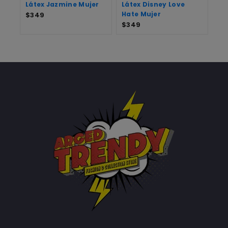
Látex Jazmine Mujer
Látex Disney Love
Hate Mujer
$
349
$
349