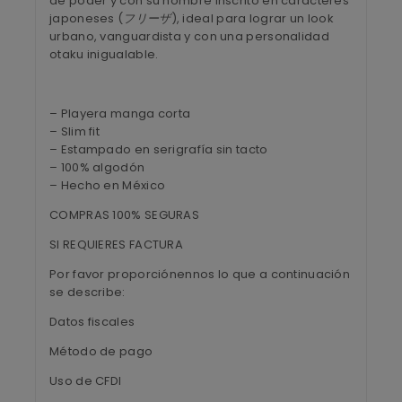
de poder y con su nombre inscrito en caracteres
japoneses (
フリーザ
), ideal para lograr un look
urbano, vanguardista y con una personalidad
otaku inigualable.
– Playera manga corta
– Slim fit
– Estampado en serigrafía sin tacto
– 100% algodón
– Hecho en México
COMPRAS 100% SEGURAS
SI REQUIERES FACTURA
Por favor proporciónennos lo que a continuación
se describe:
Datos fiscales
Método de pago
Uso de CFDI