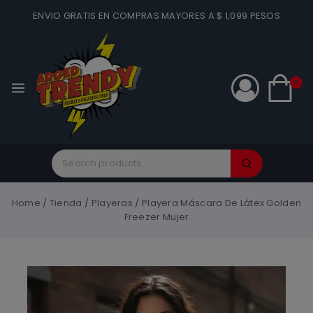
ENVIO GRATIS EN COMPRAS MAYORES A $ 1,099 PESOS
0
Home
/
Tienda
/
Playeras
/
Playera Máscara De Látex Golden
Freezer Mujer