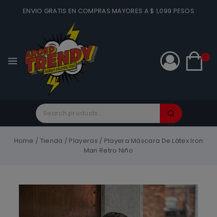
ENVIO GRATIS EN COMPRAS MAYORES A $ 1,099 PESOS
0
Home
/
Tienda
/
Playeras
/
Playera Máscara De Látex Iron
Man Retro Niño