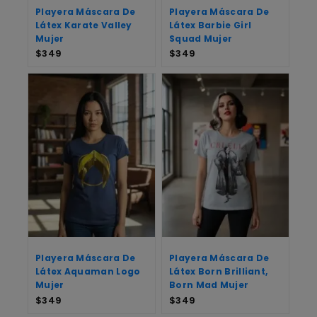
Playera Máscara De
Playera Máscara De
Látex Karate Valley
Látex Barbie Girl
Mujer
Squad Mujer
$
349
$
349
Playera Máscara De
Playera Máscara De
Látex Aquaman Logo
Látex Born Brilliant,
Mujer
Born Mad Mujer
$
349
$
349