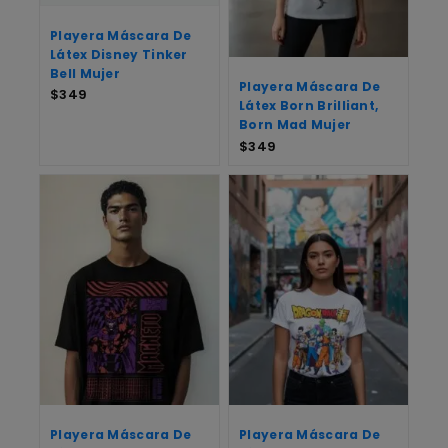
Playera Máscara De
Látex Disney Tinker
Bell Mujer
Playera Máscara De
$
349
Látex Born Brilliant,
Born Mad Mujer
$
349
Playera Máscara De
Playera Máscara De