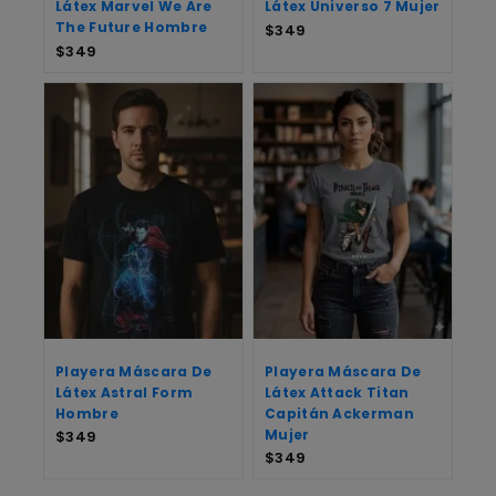
Látex Marvel We Are
Látex Universo 7 Mujer
The Future Hombre
$
349
$
349
Playera Máscara De
Playera Máscara De
Látex Astral Form
Látex Attack Titan
Hombre
Capitán Ackerman
Mujer
$
349
$
349