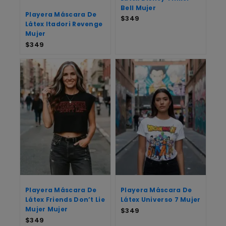
Bell Mujer
Playera Máscara De
$
349
Látex Itadori Revenge
Mujer
$
349
Playera Máscara De
Playera Máscara De
Látex Friends Don’t Lie
Látex Universo 7 Mujer
Mujer Mujer
$
349
$
349