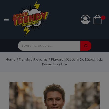
0
Home
/
Tienda
/
Playeras
/
Playera Máscara De Látex Kyubi
Power Hombre