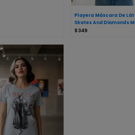
Playera Máscara De Lát
Skates And Diamonds M
$
349