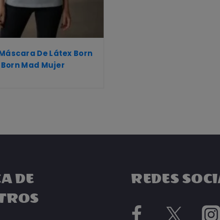
 Máscara De Látex Born
t, Born Mad Mujer
A DE
REDES SOCI
TROS