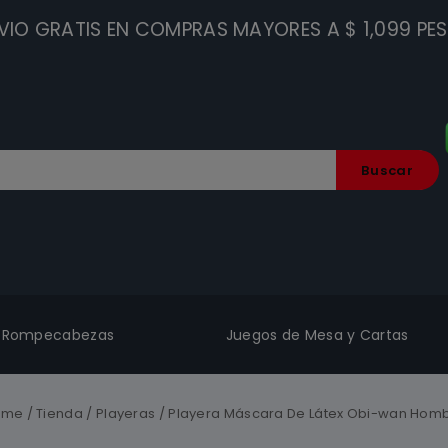
VIO GRATIS EN COMPRAS MAYORES A $ 1,099 PE
Buscar
Rompecabezas
Juegos de Mesa y Cartas
ome
/
Tienda
/
Playeras
/
Playera Máscara De Látex Obi-wan Hom