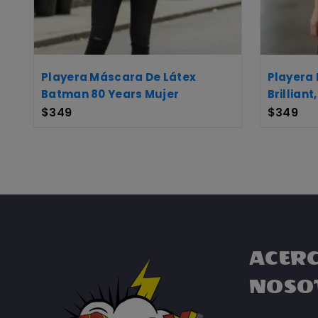
Playera Máscara De Látex
Playera
Batman 80 Years Mujer
Brillian
$
349
$
349
ACERC
NOSO