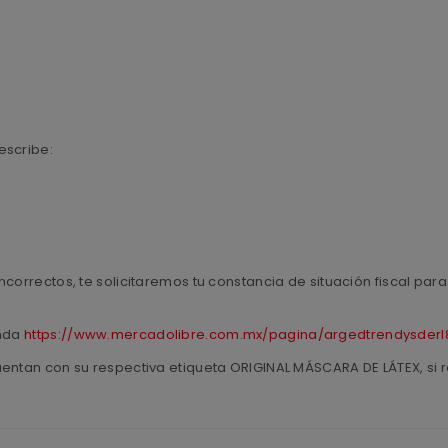
escribe:
ncorrectos, te solicitaremos tu constancia de situación fiscal pa
enda
https://www.mercadolibre.com.mx/pagina/argedtrendysderl
uentan con su respectiva etiqueta ORIGINAL MÁSCARA DE LÁTEX, si r