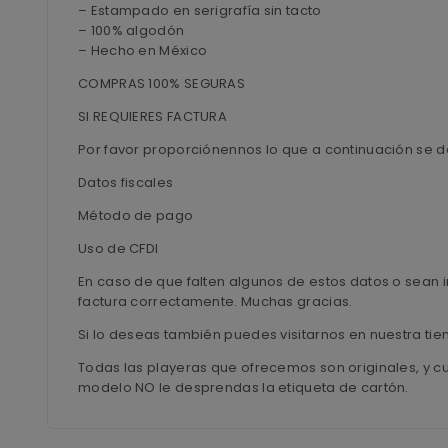
– Estampado en serigrafía sin tacto
– 100% algodón
– Hecho en México
COMPRAS 100% SEGURAS
SI REQUIERES FACTURA
Por favor proporciónennos lo que a continuación se d
Datos fiscales
Método de pago
Uso de CFDI
En caso de que falten algunos de estos datos o sean i
factura correctamente. Muchas gracias.
Si lo deseas también puedes visitarnos en nuestra ti
Todas las playeras que ofrecemos son originales, y c
modelo NO le desprendas la etiqueta de cartón.