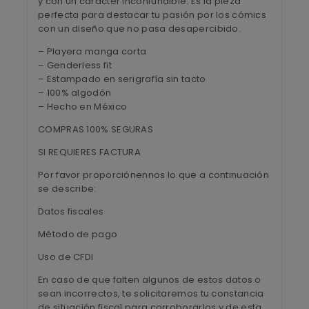
y con un carácter inconfundible. Es la pieza
perfecta para destacar tu pasión por los cómics
con un diseño que no pasa desapercibido.
– Playera manga corta
– Genderless fit
– Estampado en serigrafía sin tacto
– 100% algodón
– Hecho en México
COMPRAS 100% SEGURAS
SI REQUIERES FACTURA
Por favor proporciónennos lo que a continuación
se describe:
Datos fiscales
Método de pago
Uso de CFDI
En caso de que falten algunos de estos datos o
sean incorrectos, te solicitaremos tu constancia
de situación fiscal para corroborarlos y de esta