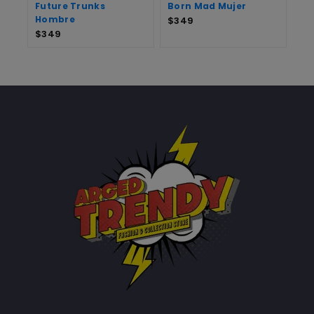
Future Trunks
Born Mad Mujer
Hombre
$
349
$
349