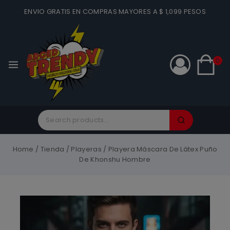
ENVIO GRATIS EN COMPRAS MAYORES A $ 1,099 PESOS
0
Home
/
Tienda
/
Playeras
/
Playera Máscara De Látex Puño
De Khonshu Hombre