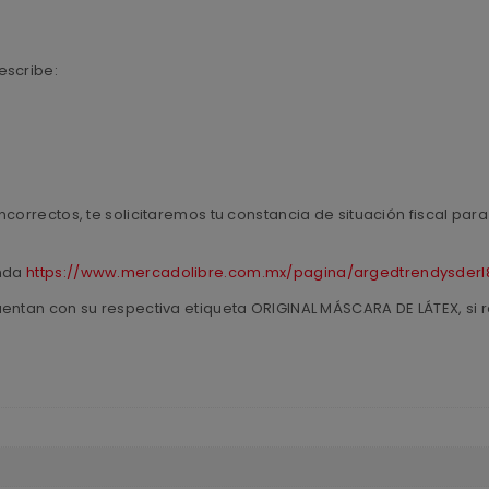
escribe:
ncorrectos, te solicitaremos tu constancia de situación fiscal pa
enda
https://www.mercadolibre.com.mx/pagina/argedtrendysderl
uentan con su respectiva etiqueta ORIGINAL MÁSCARA DE LÁTEX, si r