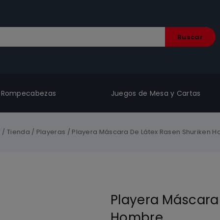
Buscar
Rompecabezas
Juegos de Mesa y Cartas
e
/
Tienda
/
Playeras
/
Playera Máscara De Látex Rasen Shuriken 
Playera Máscara
Hombre