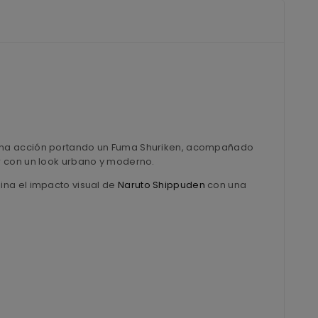
na acción portando un Fuma Shuriken, acompañado
r con un look urbano y moderno.
mbina el impacto visual de
Naruto Shippuden
con una