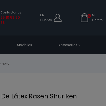
Contactanos
Mi
Mi
0
55 10 53 80
Cuenta
Carrito
68
Mochilas
Accesorios
Hombre
 De Látex Rasen Shuriken