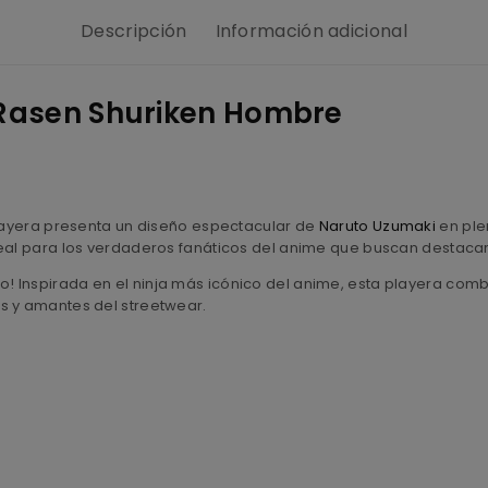
Descripción
Información adicional
 Rasen Shuriken Hombre
playera presenta un diseño espectacular de
Naruto Uzumaki
en ple
deal para los verdaderos fanáticos del anime que buscan destaca
iario! Inspirada en el ninja más icónico del anime, esta playera co
s y amantes del streetwear.