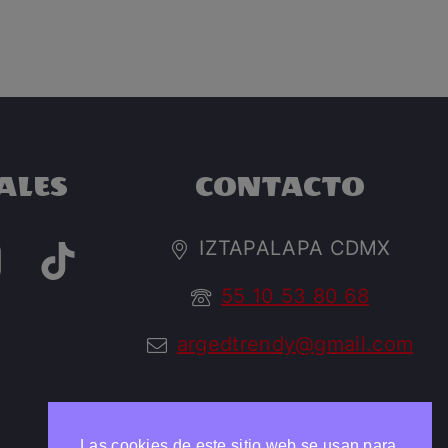
ALES
CONTACTO
IZTAPALAPA CDMX
55 10 53 80 68
argedtrendy@gmail.com
Las cookies de este sitio web se usan para