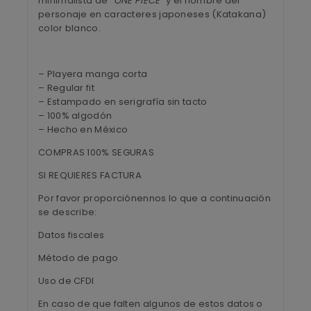
minimalista de
“ONE PIECE”
y el nombre del
personaje en caracteres japoneses (Katakana)
color blanco.
– Playera manga corta
– Regular fit
– Estampado en serigrafía sin tacto
– 100% algodón
– Hecho en México
COMPRAS 100% SEGURAS
SI REQUIERES FACTURA
Por favor proporciónennos lo que a continuación
se describe:
Datos fiscales
Método de pago
Uso de CFDI
En caso de que falten algunos de estos datos o