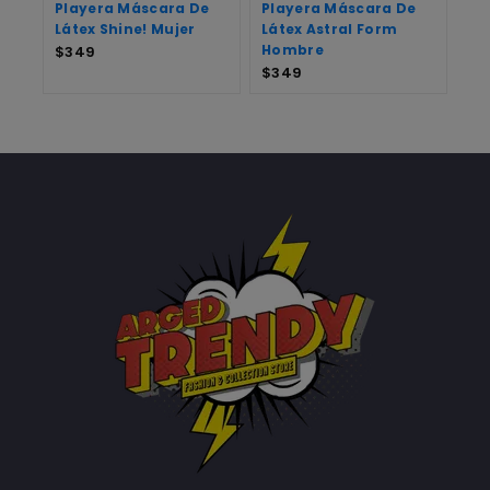
Playera Máscara De
Playera Máscara De
Látex Shine! Mujer
Látex Astral Form
Hombre
$
349
$
349