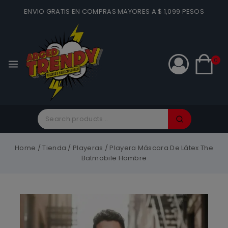
ENVIO GRATIS EN COMPRAS MAYORES A $ 1,099 PESOS
0
Home
/
Tienda
/
Playeras
/
Playera Máscara De Látex The
Batmobile Hombre