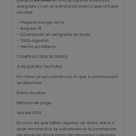
palabra
BATMAN
en una tipografía estilizada,
alargada y con un sutil borde blanco que la hace
resaltar.
– Playera manga corta
– Regular fit
– Estampado en serigrafía sin tacto
– 100% algodón
– Hecho en México
COMPRAS 100% SEGURAS
SI REQUIERES FACTURA
Por favor proporciónennos lo que a continuación
se describe:
Datos fiscales
Método de pago
Uso de CFDI
En caso de que falten algunos de estos datos o
sean incorrectos, te solicitaremos tu constancia
de situación fiscal para corroborarlos y de esta