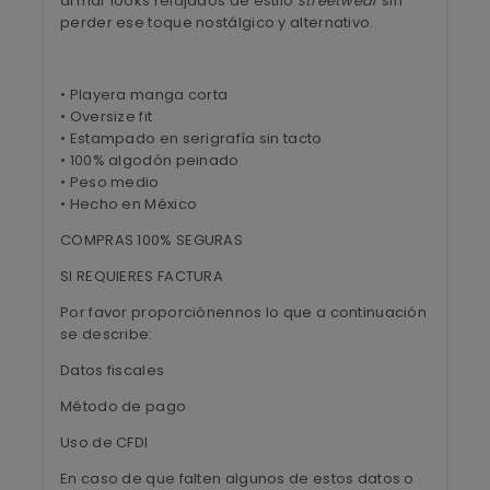
armar looks relajados de estilo
streetwear
sin
perder ese toque nostálgico y alternativo.
• Playera manga corta
• Oversize fit
• Estampado en serigrafía sin tacto
• 100% algodón peinado
• Peso medio
• Hecho en México
COMPRAS 100% SEGURAS
SI REQUIERES FACTURA
Por favor proporciónennos lo que a continuación
se describe:
Datos fiscales
Método de pago
Uso de CFDI
En caso de que falten algunos de estos datos o