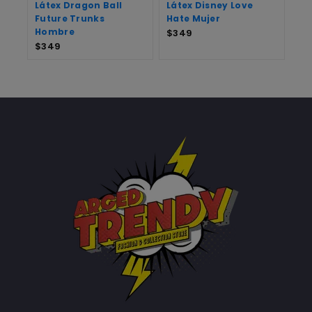
Látex Dragon Ball
Látex Disney Love
Future Trunks
Hate Mujer
Hombre
$
349
$
349