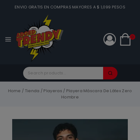
ENVIO GRATIS EN COMPRAS MAYORES A $ 1,099 PESOS
0
Home
/
Tienda
/
Playeras
/
Playera Máscara De Látex Zero
Hombre