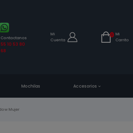
Mi
Mi
0
Contactanos
Cuenta
Carrito
55 10 53 80
68
Mochilas
Accesorios
idow Mujer