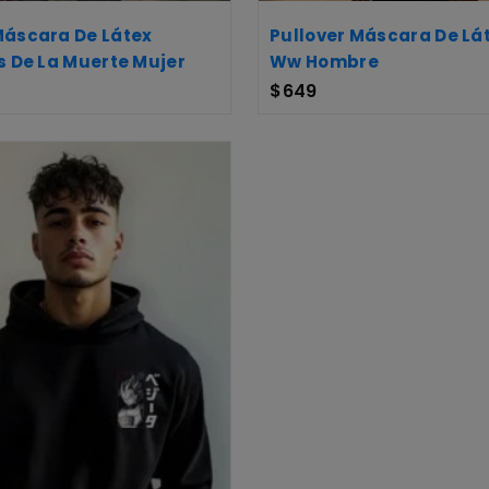
Máscara De Látex
Pullover Máscara De Lát
s De La Muerte Mujer
Ww Hombre
$
649