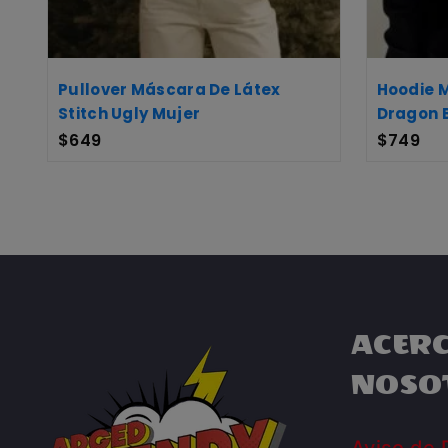
Pullover Máscara De Látex
Hoodie 
Stitch Ugly Mujer
Dragon 
$
649
$
749
ACERC
NOSO
Aviso de 