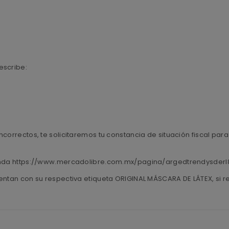
escribe:
ncorrectos, te solicitaremos tu constancia de situación fiscal pa
tienda https://www.mercadolibre.com.mx/pagina/argedtrendysder
entan con su respectiva etiqueta ORIGINAL MÁSCARA DE LÁTEX, si r