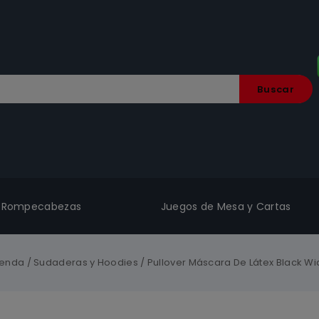
Buscar
Rompecabezas
Juegos de Mesa y Cartas
ienda
/
Sudaderas y Hoodies
/
Pullover Máscara De Látex Black W