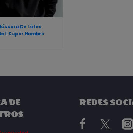
Máscara De Látex
Ball Super Hombre
A DE
REDES SOCI
TROS
Privacidad