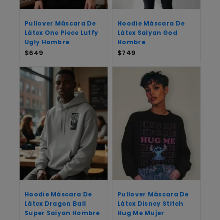
Pullover Máscara De
Hoodie Máscara De
Látex One Piece Luffy
Látex Saiyan God
Ugly Hombre
Hombre
$
649
$
749
Hoodie Máscara De
Pullover Máscara De
Látex Dragon Ball
Látex Disney Stitch
Super Saiyan Hombre
Hug Me Mujer