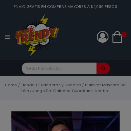
ENVIO GRATIS EN COMPRAS MAYORES A $ 1,099 PESOS
0
Home
/
Tienda
/
Sudaderas y Hoodies
/
Pullover Máscara De
Látex Juego Del Calamar Guardians Hombre