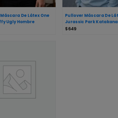
 Máscara De Látex One
Pullover Máscara De Lá
ffy Ugly Hombre
Jurassic Park Katakan
$
649