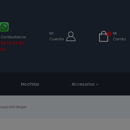
Mi
Mi
0
Contactanos
Cuenta
Carrito
55 10 53 80
68
Mochilas
Accesorios
asúchil Mujer