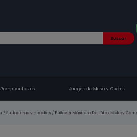
Buscar
Rompecabezas
Juegos de Mesa y Cartas
a
/
Sudaderas y Hoodies
/
Pullover Máscara De Látex Mickey Cemp