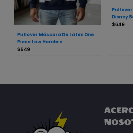
Pullover
Disney B
$
649
Pullover Máscara De Látex One
Piece Law Hombre
$
649
ACERC
NOSO