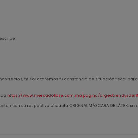
escribe:
ncorrectos, te solicitaremos tu constancia de situación fiscal pa
enda
https://www.mercadolibre.com.mx/pagina/argedtrendysderl
entan con su respectiva etiqueta ORIGINAL MÁSCARA DE LÁTEX, si r