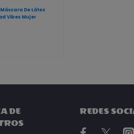
 Máscara De Látex
ad Vibes Mujer
A DE
REDES SOCI
TROS