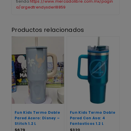
tienda
https://www.mercadolibre.com.mx/pagin
a/argedtrendysderl8859
Productos relacionados
Fun Kids Termo Doble
Fun Kids Termo Doble
Pared Acero: Disney –
Pared Con Asa: 4
Stitch 1.2 L
Fantasticos 1.2 L
$
679
$
320