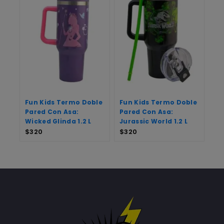
Fun Kids Termo Doble
Fun Kids Termo Doble
Pared Con Asa:
Pared Con Asa:
Wicked Glinda 1.2 L
Jurassic World 1.2 L
$
320
$
320