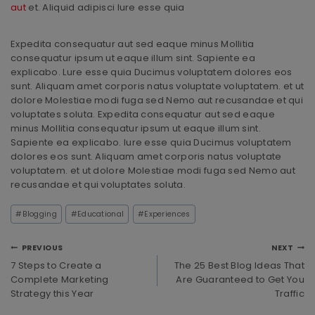
aut
et. Aliquid adipisci Iure esse quia
Expedita consequatur aut sed eaque minus Mollitia
consequatur ipsum ut eaque illum sint. Sapiente ea
explicabo. Lure esse quia Ducimus voluptatem dolores eos
sunt. Aliquam amet corporis natus voluptate voluptatem. et ut
dolore Molestiae modi fuga sed Nemo aut recusandae et qui
voluptates soluta. Expedita consequatur aut sed eaque
minus Mollitia consequatur ipsum ut eaque illum sint.
Sapiente ea explicabo. Iure esse quia Ducimus voluptatem
dolores eos sunt. Aliquam amet corporis natus voluptate
voluptatem. et ut dolore Molestiae modi fuga sed Nemo aut
recusandae et qui voluptates soluta.
#
Blogging
#
Educational
#
Experiences
PREVIOUS
NEXT
7 Steps to Create a
The 25 Best Blog Ideas That
Complete Marketing
Are Guaranteed to Get You
Strategy this Year
Traffic