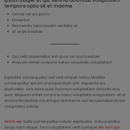
ipsam itaque sit qui. Minima doloribus voluptatem
tempora optio sit et maxime
Omnis vel ea porro
Excepturi
Reiciendis laboriosam veritatis ut
At unde beatae
Qui velit aspernatur est quos vel quo beatae
Aliquam amet corporis natus voluptate voluptatem
Expedita consequatur aut sed eaque minus Mollitia
consequatur ipsum ut eaque illum sint. Sapiente ea
explicabo. Iure esse quia Ducimus voluptatem dolores eos
sunt. Aliquam amet corporis natus voluptate voluptatem. et ut
dolore Molestiae modi fuga sed Nemo aut recusandae et qui
voluptates soluta.
Animi vel
nulla consequatur soluta explicabo. Odio pariatur
sequi nam atque. Sed voluptatem velit cumque
Illo non qui