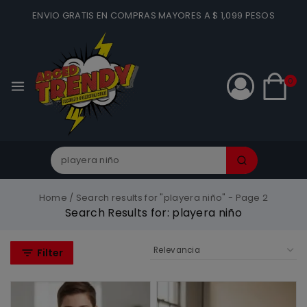
ENVIO GRATIS EN COMPRAS MAYORES A $ 1,099 PESOS
0
Home
/
Search results for "playera niño"
- Page 2
Search Results for:
playera niño
Filter