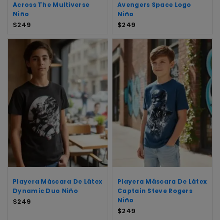
Across The Multiverse
Avengers Space Logo
Niño
Niño
$
249
$
249
Playera Máscara De Látex
Playera Máscara De Látex
Dynamic Duo Niño
Captain Steve Rogers
Niño
$
249
$
249