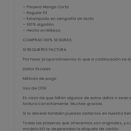
– Playera Manga Corta
– Regular Fit
– Estampado en serigrafía sin tacto
– 100% algodón
– Hecho en México
COMPRAS 100% SEGURAS
SI REQUIERES FACTURA
Por favor proporciónennos lo que a continuación se d
Datos fiscales
Método de pago
Uso de CFDI
En caso de que falten algunos de estos datos o sean i
factura correctamente. Muchas gracias.
Si lo deseas también puedes visitarnos en nuestra ti
Todas las playeras que ofrecemos son originales, y c
modelo NO le desprendas la etiqueta de cartón.