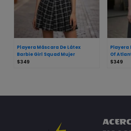
Playera Máscara De Látex
Playera
Barbie Girl Squad Mujer
Of Atlan
$
349
$
349
ACERC