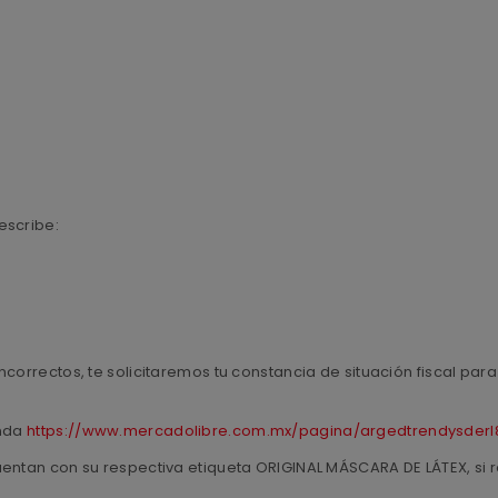
escribe:
ncorrectos, te solicitaremos tu constancia de situación fiscal pa
enda
https://www.mercadolibre.com.mx/pagina/argedtrendysderl
uentan con su respectiva etiqueta ORIGINAL MÁSCARA DE LÁTEX, si r