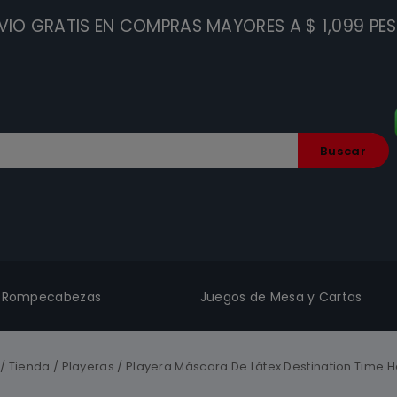
VIO GRATIS EN COMPRAS MAYORES A $ 1,099 PE
Buscar
Rompecabezas
Juegos de Mesa y Cartas
/
Tienda
/
Playeras
/
Playera Máscara De Látex Destination Time