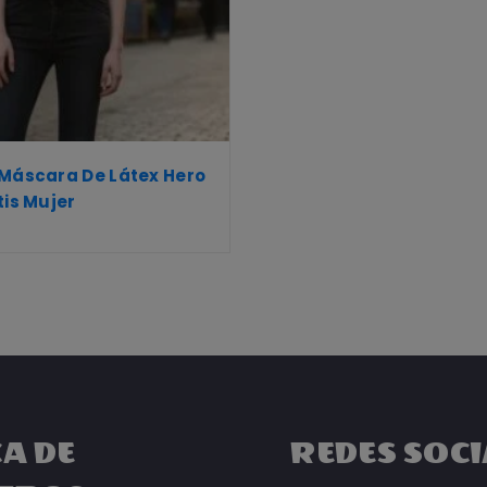
 Máscara De Látex Hero
tis Mujer
A DE
REDES SOCI