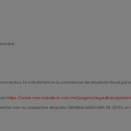
escribe:
ncorrectos, te solicitaremos tu constancia de situación fiscal pa
enda
https://www.mercadolibre.com.mx/pagina/argedtrendysderl
uentan con su respectiva etiqueta ORIGINAL MÁSCARA DE LÁTEX, si r