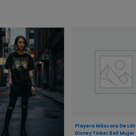
Playera Máscara De Lát
Disney Tinker Bell Mujer