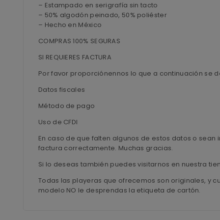
– Estampado en serigrafía sin tacto
– 50% algodón peinado, 50% poliéster
– Hecho en México
COMPRAS 100% SEGURAS
SI REQUIERES FACTURA
Por favor proporciónennos lo que a continuación se d
Datos fiscales
Método de pago
Uso de CFDI
En caso de que falten algunos de estos datos o sean i
factura correctamente. Muchas gracias.
Si lo deseas también puedes visitarnos en nuestra ti
Todas las playeras que ofrecemos son originales, y c
modelo NO le desprendas la etiqueta de cartón.