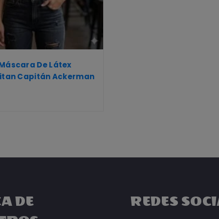
 Máscara De Látex
Titan Capitán Ackerman
A DE
REDES SOCI