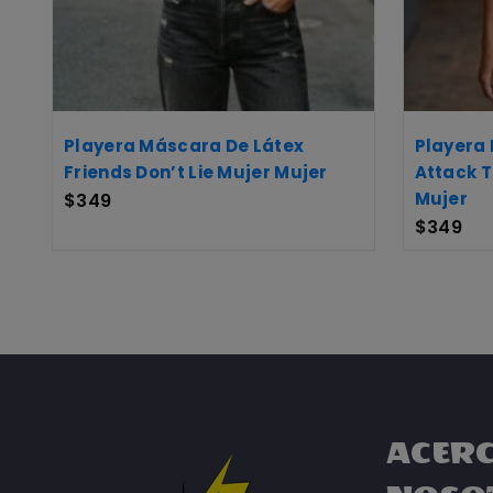
Playera Máscara De Látex
Playera
Friends Don’t Lie Mujer Mujer
Attack 
Mujer
$
349
$
349
ACERC