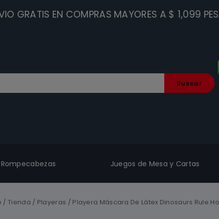
VIO GRATIS EN COMPRAS MAYORES A $ 1,099 PE
Buscar
Rompecabezas
Juegos de Mesa y Cartas
e
/
Tienda
/
Playeras
/
Playera Máscara De Látex Dinosaurs Rule 