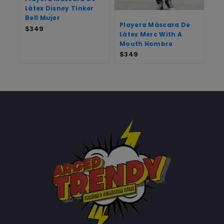
Látex Disney Tinker
Bell Mujer
Playera Máscara De
$
349
Látex Merc With A
Mouth Hombre
$
349