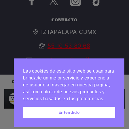
CONTACTO
IZTAPALAPA CDMX
55 10 53 80 68
argedtrendy@gmail.com
Las cookies de este sitio web se usan para
brindarte un mejor servicio y experiencia
© 2026 ARGED TRENDY Todos los derechos reservados
de usuario al navegar en nuestra página,
así como ofrecerte nuevos productos y
Necesitas ayuda?
Chatea con nosotros
servicios basados en tus preferencias.
Entendido