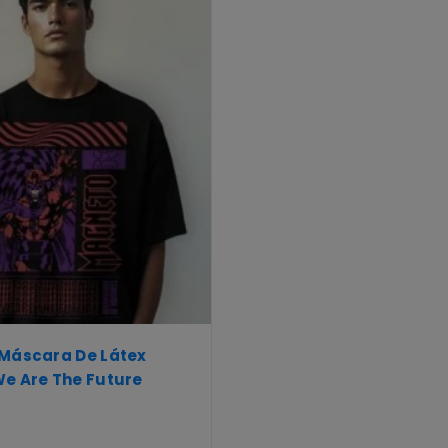
 Máscara De Látex
e Are The Future