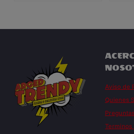
ACERC
NOSO
Aviso de 
Quienes 
Pregunta
Terminos 