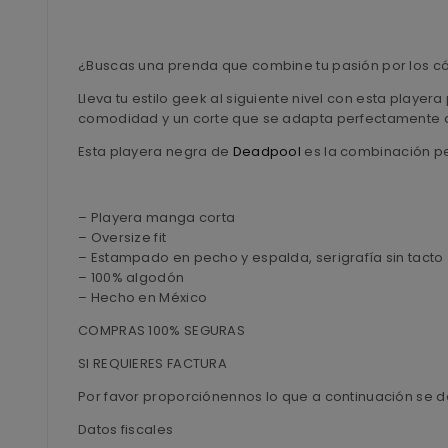
¿Buscas una prenda que combine tu pasión por los c
Lleva tu estilo geek al siguiente nivel con esta playe
comodidad y un corte que se adapta perfectamente al
Esta playera negra de
Deadpool
es la combinación per
– Playera manga corta
– Oversize fit
– Estampado en pecho y espalda, serigrafía sin tacto
– 100% algodón
– Hecho en México
COMPRAS 100% SEGURAS
SI REQUIERES FACTURA
Por favor proporciónennos lo que a continuación se d
Datos fiscales