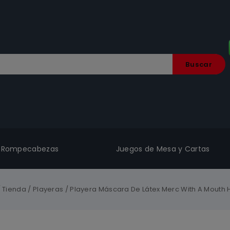
Buscar
Rompecabezas
Juegos de Mesa y Cartas
/
Tienda
/
Playeras
/
Playera Máscara De Látex Merc With A Mouth