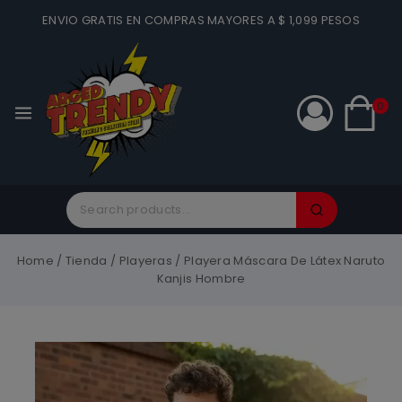
ENVIO GRATIS EN COMPRAS MAYORES A $ 1,099 PESOS
0
Home
/
Tienda
/
Playeras
/
Playera Máscara De Látex Naruto
Kanjis Hombre