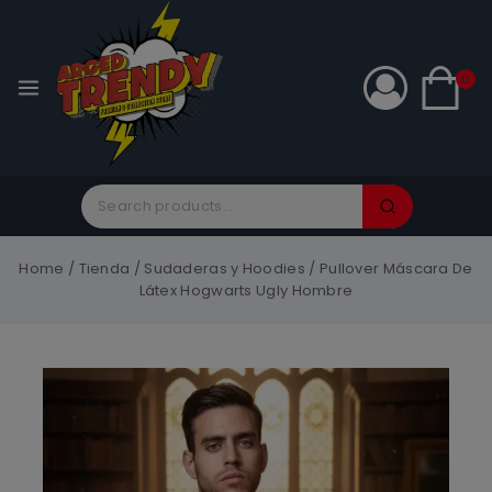
0
Home
/
Tienda
/
Sudaderas y Hoodies
/
Pullover Máscara De
Látex Hogwarts Ugly Hombre