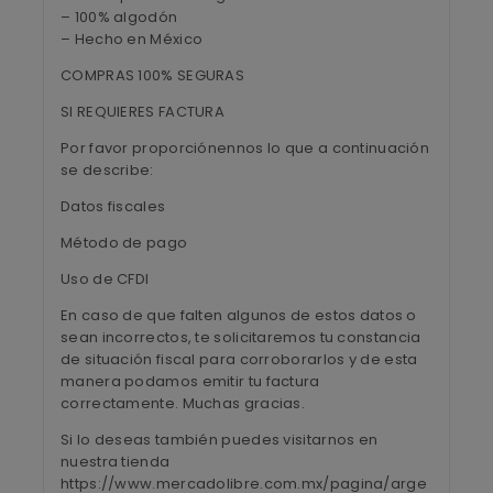
– 100% algodón
– Hecho en México
COMPRAS 100% SEGURAS
SI REQUIERES FACTURA
Por favor proporciónennos lo que a continuación
se describe:
Datos fiscales
Método de pago
Uso de CFDI
En caso de que falten algunos de estos datos o
sean incorrectos, te solicitaremos tu constancia
de situación fiscal para corroborarlos y de esta
manera podamos emitir tu factura
correctamente. Muchas gracias.
Si lo deseas también puedes visitarnos en
nuestra tienda
https://www.mercadolibre.com.mx/pagina/arge